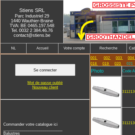
Stiens SRL
Parc Industriel 29
1440 Wauthier-Braine
TVA: BE 0465.197.548
Tel. 0032 2 384.46.76
contact@stiens.be
NL
Accueil
Votre compte
Recherche
Cat
001
002
003
004
018
019
020
021
Photo
Code Ar
Mot de passe oublié
Nouveau client
311213
311213
Commander votre catalogue ici
____________________________
Balustres