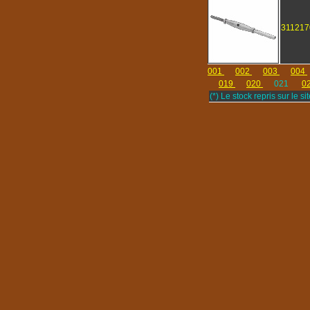
311217
001
002
003
004
019
020
021
0
(*) Le stock repris sur le sit