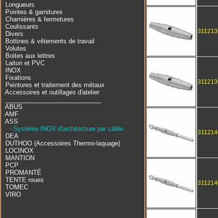
Longueurs
Pointes & garnitures
Charnières & fermetures
Coulissants
311213
Divers
Bottines & vêtements de travail
Volutes
Boites aux lettres
Laiton et PVC
INOX
Fixations
311213
Peintures et traitement des métaux
Accessoires et outillages d'atelier
____________________________
ABUS
AMF
ASS
- Système INOX d'architecture par câble
311214
DEA
DUTHOO (Accessoires Thermo-laquage)
LOCINOX
MANTION
PCP
PROMANTÉ
TENTE roues
311214
TOMEC
VIRO