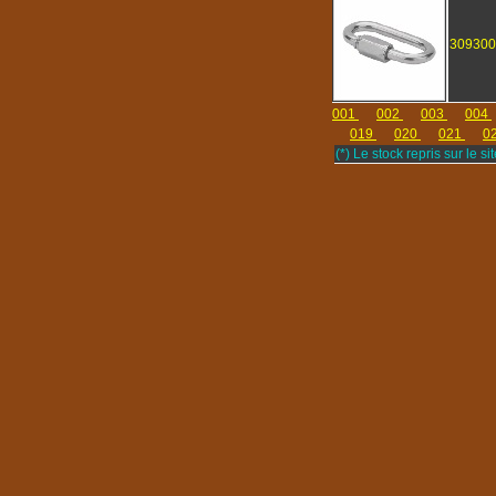
309300
001
002
003
004
019
020
021
0
(*) Le stock repris sur le sit