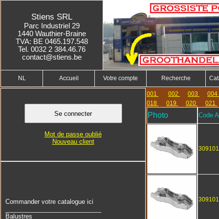
Stiens SRL
Parc Industriel 29
1440 Wauthier-Braine
TVA: BE 0465.197.548
Tel. 0032 2 384.46.76
contact@stiens.be
NL
Accueil
Votre compte
Recherche
Cat
001
002
003
004
018
019
020
021
Photo
Code Ar
Mot de passe oublié
Nouveau client
309101
309101
Commander votre catalogue ici
____________________________
Balustres