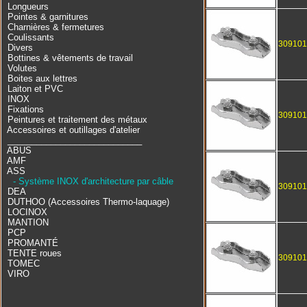
Longueurs
Pointes & garnitures
Charnières & fermetures
Coulissants
309101
Divers
Bottines & vêtements de travail
Volutes
Boites aux lettres
Laiton et PVC
INOX
Fixations
309101
Peintures et traitement des métaux
Accessoires et outillages d'atelier
____________________________
ABUS
AMF
ASS
- Système INOX d'architecture par câble
309101
DEA
DUTHOO (Accessoires Thermo-laquage)
LOCINOX
MANTION
PCP
PROMANTÉ
TENTE roues
309101
TOMEC
VIRO