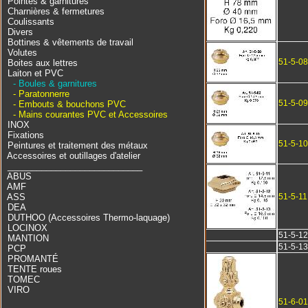
Pointes & garnitures
Charnières & fermetures
Coulissants
Divers
Bottines & vêtements de travail
Volutes
51-5-08
Boites aux lettres
Laiton et PVC
- Boules & garnitures
- Paratonnerre
51-5-09
- Embouts & bouchons PVC
- Mains courantes PVC et Accessoires
INOX
Fixations
51-5-10
Peintures et traitement des métaux
Accessoires et outillages d'atelier
____________________________
ABUS
AMF
ASS
51-5-11
DEA
DUTHOO (Accessoires Thermo-laquage)
LOCINOX
51-5-12
MANTION
51-5-13
PCP
PROMANTÉ
TENTE roues
TOMEC
VIRO
51-6-01