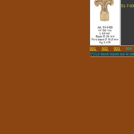
51-7-03
001
002
003
004
(*) Le stock repris sur le sit