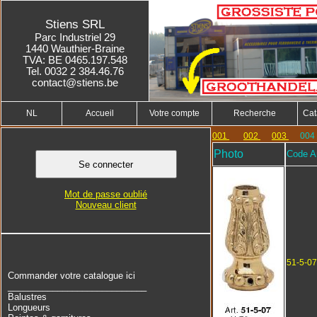
Stiens SRL
Parc Industriel 29
1440 Wauthier-Braine
TVA: BE 0465.197.548
Tel. 0032 2 384.46.76
contact@stiens.be
NL
Accueil
Votre compte
Recherche
Cat
001
002
003
004
Photo
Code Ar
Mot de passe oublié
Nouveau client
51-5-07
Commander votre catalogue ici
____________________________
Balustres
Longueurs