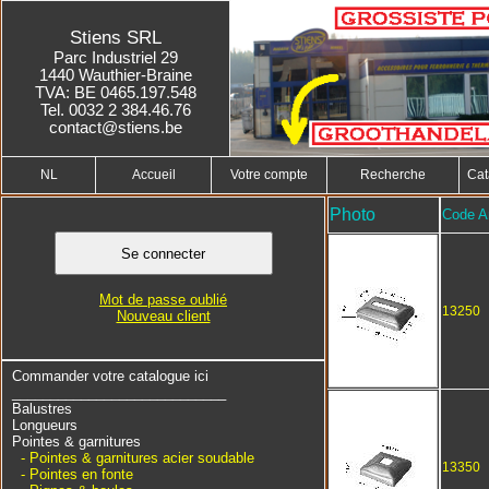
Stiens SRL
Parc Industriel 29
1440 Wauthier-Braine
TVA: BE 0465.197.548
Tel. 0032 2 384.46.76
contact@stiens.be
NL
Accueil
Votre compte
Recherche
Cat
Photo
Code Ar
Mot de passe oublié
13250
Nouveau client
Commander votre catalogue ici
____________________________
Balustres
Longueurs
Pointes & garnitures
- Pointes & garnitures acier soudable
13350
- Pointes en fonte