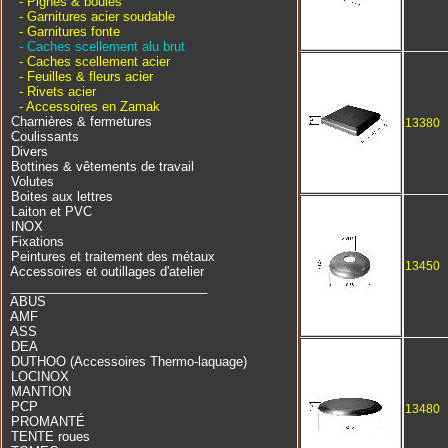
- Pignes & boules
- Garnitures acier soudable
- Garnitures fonte
- Caches scellement alu brut
- Caches scellement acier
- Feuilles & fleurs acier
- Rivets acier
- Accessoires en Zamak
Charnières & fermetures
13380
Coulissants
Divers
Bottines & vêtements de travail
Volutes
Boites aux lettres
Laiton et PVC
INOX
Fixations
Peintures et traitement des métaux
13450
Accessoires et outillages d'atelier
____________________________
ABUS
AMF
ASS
DEA
DUTHOO (Accessoires Thermo-laquage)
LOCINOX
MANTION
PCP
13480
PROMANTÉ
TENTE roues