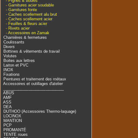
- Pignes & boules
- Garnitures acier soudable
- Garnitures fonte
- Caches scellement alu brut
- Caches scellement acier
- Feuilles & fleurs acier
- Rivets acier
- Accessoires en Zamak
Charnières & fermetures
Coulissants
Divers
Bottines & vêtements de travail
Volutes
Boites aux lettres
Laiton et PVC
INOX
Fixations
Peintures et traitement des métaux
Accessoires et outillages d'atelier
____________________________
ABUS
AMF
ASS
DEA
DUTHOO (Accessoires Thermo-laquage)
LOCINOX
MANTION
PCP
PROMANTÉ
TENTE roues