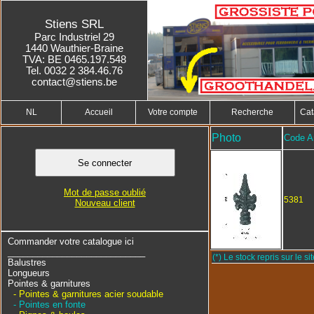
Stiens SRL
Parc Industriel 29
1440 Wauthier-Braine
TVA: BE 0465.197.548
Tel. 0032 2 384.46.76
contact@stiens.be
NL
Accueil
Votre compte
Recherche
Cat
Photo
Code Ar
Mot de passe oublié
5381
Nouveau client
Commander votre catalogue ici
____________________________
(*) Le stock repris sur le sit
Balustres
Longueurs
Pointes & garnitures
- Pointes & garnitures acier soudable
- Pointes en fonte