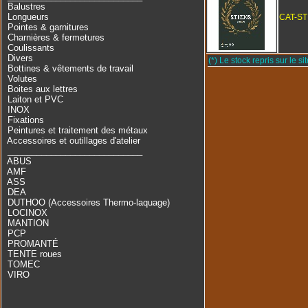
Balustres
Longueurs
CAT-ST
Pointes & garnitures
Charnières & fermetures
Coulissants
Divers
(*) Le stock repris sur le sit
Bottines & vêtements de travail
Volutes
Boites aux lettres
Laiton et PVC
INOX
Fixations
Peintures et traitement des métaux
Accessoires et outillages d'atelier
____________________________
ABUS
AMF
ASS
DEA
DUTHOO (Accessoires Thermo-laquage)
LOCINOX
MANTION
PCP
PROMANTÉ
TENTE roues
TOMEC
VIRO